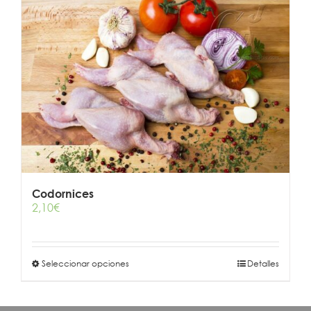
Codornices
2,10
€
Este
Seleccionar opciones
Detalles
producto
tiene
múltiples