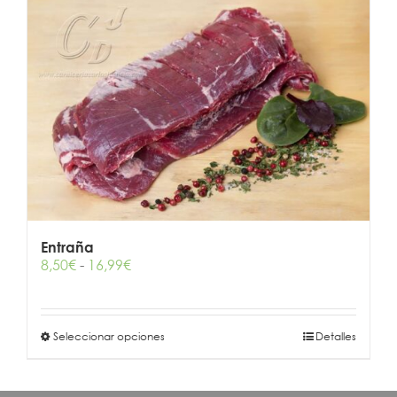
Entraña
Rango
8,50
€
-
16,99
€
de
precios:
desde
Este
Seleccionar opciones
8,50€
Detalles
producto
hasta
tiene
16,99€
múltiples