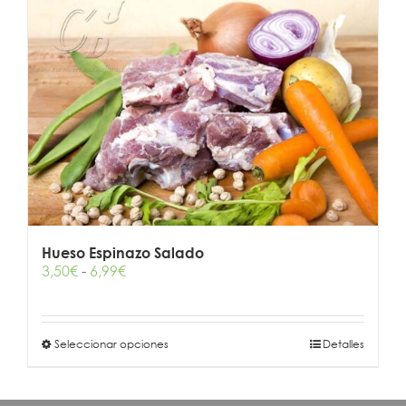
Hueso Espinazo Salado
Rango
3,50
€
-
6,99
€
de
precios:
desde
Este
Seleccionar opciones
3,50€
Detalles
producto
hasta
tiene
6,99€
múltiples