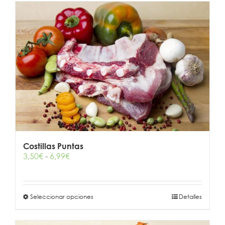
Costillas Puntas
Rango
3,50
€
-
6,99
€
de
precios:
desde
Este
Seleccionar opciones
3,50€
Detalles
producto
hasta
tiene
6,99€