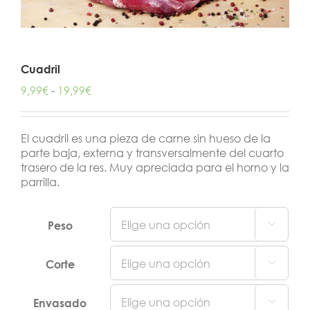
Cuadril
Rango
9,99
€
-
19,99
€
de
precios:
desde
El cuadril es una pieza de carne sin hueso de la
9,99€
parte baja, externa y transversalmente del cuarto
hasta
trasero de la res. Muy apreciada para el horno y la
19,99€
parrilla.
Peso

Corte

Envasado
