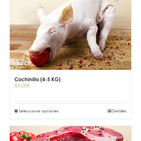
variantes.
Las
opciones
se
pueden
elegir
en
la
página
de
producto
Cochinillo (4-5 KG)
89,00
€
Este
Seleccionar opciones
Detalles
producto
tiene
múltiples
variantes.