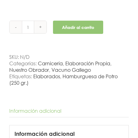
Añadir al carrito
Burguer
Meat
de
Vacuno
(250/125g,)
SKU:
N/D
cantidad
Categorías:
Carnicería
,
Elaboración Propia
,
Nuestro Obrador
,
Vacuno Gallego
Etiquetas:
Elaborados
,
Hamburguesa de Potro
(250 gr.)
Información adicional
Información adicional