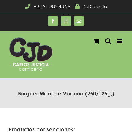
Saltar
+34 91 883 43 29
Mi Cuenta
al
contenido
Facebook
Instagram
Correo
electrónico
Burguer Meat de Vacuno (250/125g,)
Productos por secciones: