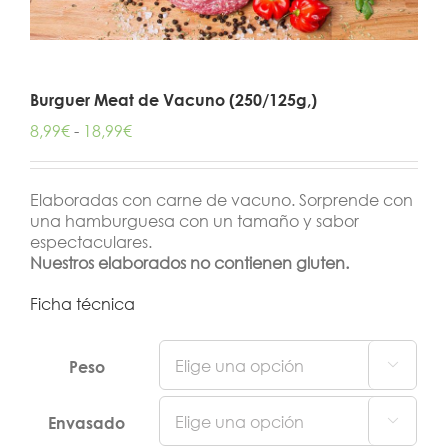
Burguer Meat de Vacuno (250/125g,)
Rango
8,99
€
-
18,99
€
de
precios:
desde
Elaboradas con carne de vacuno. Sorprende con
8,99€
una hamburguesa con un tamaño y sabor
hasta
espectaculares.
18,99€
Nuestros elaborados no contienen gluten.
Ficha técnica
Peso

Envasado
