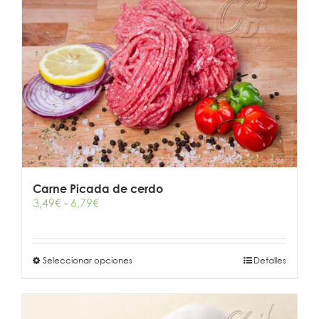
Carne Picada de cerdo
Rango
3,49
€
-
6,79
€
de
precios:
desde
Este
Seleccionar opciones
3,49€
Detalles
producto
hasta
tiene
6,79€
múltiples