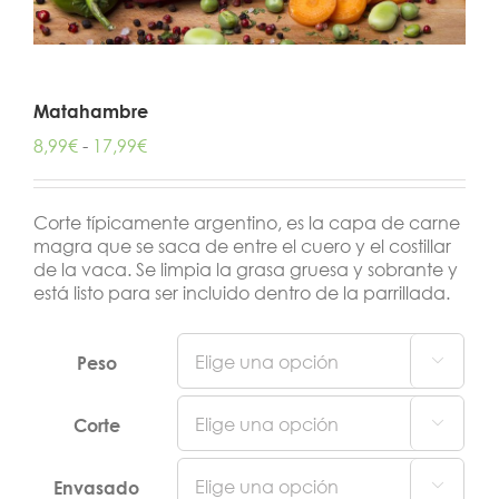
Matahambre
Rango
8,99
€
-
17,99
€
de
precios:
desde
Corte típicamente argentino, es la capa de carne
8,99€
magra que se saca de entre el cuero y el costillar
hasta
de la vaca. Se limpia la grasa gruesa y sobrante y
17,99€
está listo para ser incluido dentro de la parrillada.
Peso

Corte

Envasado
