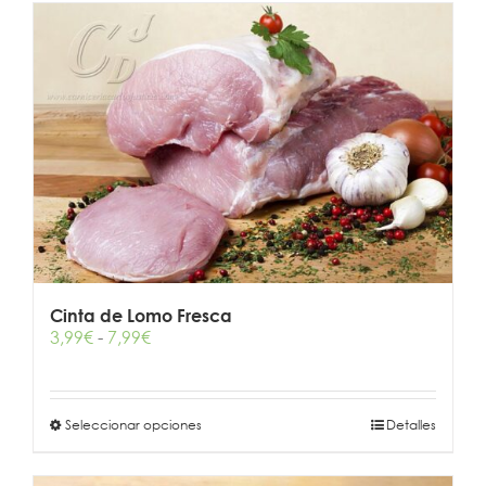
Cinta de Lomo Fresca
Rango
3,99
€
-
7,99
€
de
precios:
desde
Este
Seleccionar opciones
3,99€
Detalles
producto
hasta
tiene
7,99€