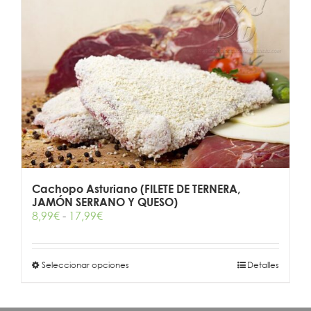
múltiples
variantes.
Las
opciones
se
pueden
elegir
en
la
página
de
producto
Cachopo Asturiano (FILETE DE TERNERA,
JAMÓN SERRANO Y QUESO)
Rango
8,99
€
-
17,99
€
de
precios:
desde
Este
Seleccionar opciones
Detalles
8,99€
producto
hasta
tiene
17,99€
múltiples