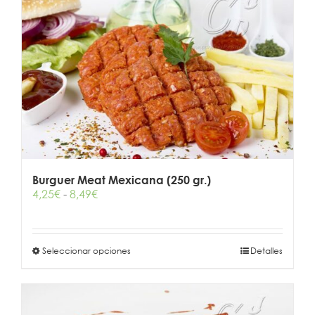
Burguer Meat Mexicana (250 gr.)
Rango
4,25
€
-
8,49
€
de
precios:
desde
Este
Seleccionar opciones
4,25€
Detalles
producto
hasta
tiene
8,49€
múltiples
variantes.