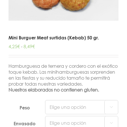
Mini Burguer Meat surtidas (Kebab) 50 gr.
Rango
4,25
€
-
8,49
€
de
precios:
desde
Hamburguesa de ternera y cordero con el exótico
4,25€
toque kebab. Las minihamburguesas sorprenden
hasta
en las fiestas y su reducido tamaño te permitirá
8,49€
probar todas nuestras variedades.
Nuestros elaborados no contienen gluten.
Peso

Envasado
