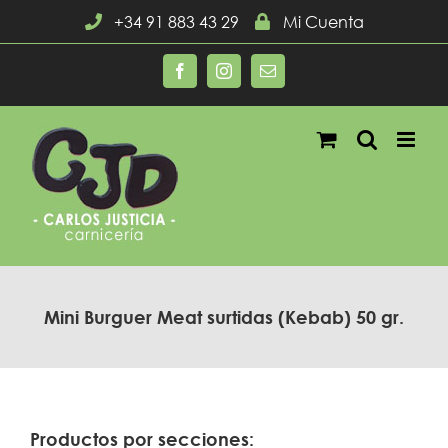
Saltar
+34 91 883 43 29
Mi Cuenta
al
contenido
Facebook
Instagram
Correo
electrónico
Mini Burguer Meat surtidas (Kebab) 50 gr.
Productos por secciones: