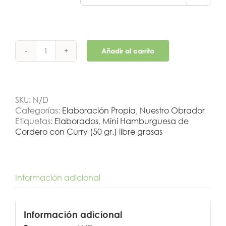
Añadir al carrito
Mini
Burguer
Meat
surtidas
(Kebab)
SKU:
N/D
50
Categorías:
Elaboración Propia
,
Nuestro Obrador
gr.
Etiquetas:
Elaborados
,
Mini Hamburguesa de
cantidad
Cordero con Curry (50 gr.) libre grasas
Información adicional
Información adicional