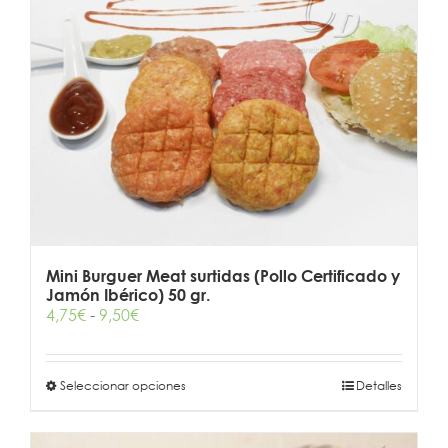
Las
opciones
se
pueden
elegir
en
la
página
de
producto
Mini Burguer Meat surtidas (Pollo Certificado y
Jamón Ibérico) 50 gr.
Rango
4,75
€
-
9,50
€
de
precios:
desde
Este
Seleccionar opciones
Detalles
4,75€
producto
hasta
tiene
9,50€