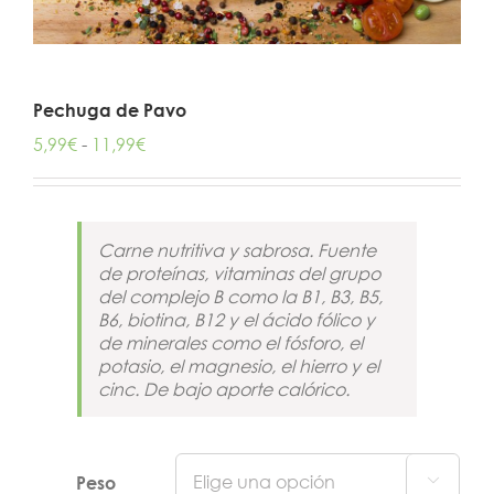
Pechuga de Pavo
Rango
5,99
€
-
11,99
€
de
precios:
desde
5,99€
Carne nutritiva y sabrosa. Fuente
hasta
de proteínas, vitaminas del grupo
11,99€
del complejo B como la B1, B3, B5,
B6, biotina, B12 y el ácido fólico y
de minerales como el fósforo, el
potasio, el magnesio, el hierro y el
cinc. De bajo aporte calórico.
Peso
