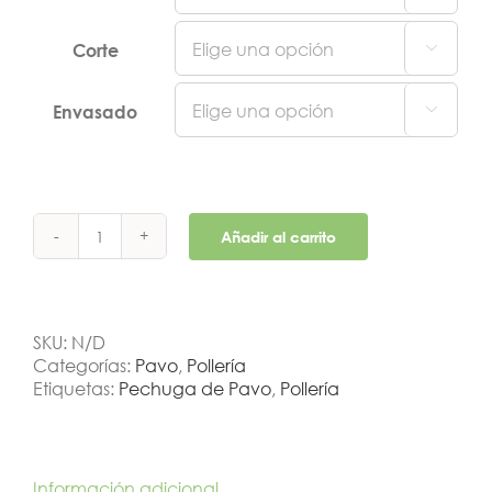
Corte

Envasado

Añadir al carrito
Pechuga
de
Pavo
cantidad
SKU:
N/D
Categorías:
Pavo
,
Pollería
Etiquetas:
Pechuga de Pavo
,
Pollería
Información adicional