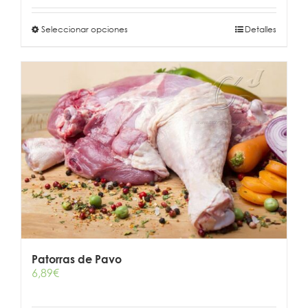
Este
Seleccionar opciones
Detalles
producto
tiene
múltiples
variantes.
Las
opciones
se
pueden
elegir
en
la
página
de
producto
Patorras de Pavo
6,89
€