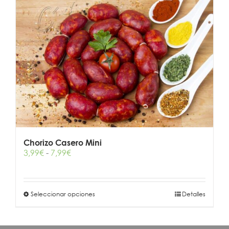
Chorizo Casero Mini
Rango
3,99
€
-
7,99
€
de
precios:
desde
Este
Seleccionar opciones
3,99€
Detalles
producto
hasta
tiene
7,99€
múltiples