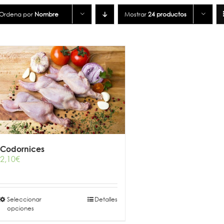
Ordena por
Nombre
Mostrar
24 productos
Codornices
2,10
€
Este
Seleccionar
Detalles
opciones
producto
tiene