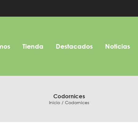
mos
Tienda
Destacados
Noticias
Codornices
Inicio
Codornices