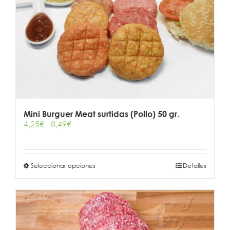
se
pueden
elegir
en
la
página
de
producto
Mini Burguer Meat surtidas (Pollo) 50 gr.
Rango
4,25
€
-
8,49
€
de
precios:
desde
Este
Seleccionar opciones
4,25€
Detalles
producto
hasta
tiene
8,49€
múltiples
variantes.
Las