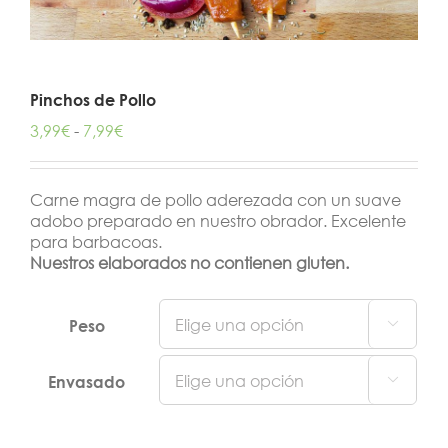
Pinchos de Pollo
Rango
3,99
€
-
7,99
€
de
precios:
desde
Carne magra de pollo aderezada con un suave
3,99€
adobo preparado en nuestro obrador. Excelente
hasta
para barbacoas.
7,99€
Nuestros elaborados no contienen gluten.
Peso

Envasado
