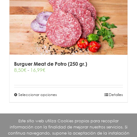
opciones
se
pueden
elegir
en
la
página
de
producto
Burguer Meat de Potro (250 gr.)
Rango
8,50
€
-
16,99
€
de
precios:
desde
Este
Seleccionar opciones
8,50€
Detalles
producto
hasta
tiene
16,99€
múltiples
variantes.
Este sitio web utiliza Cookies propias para recopilar
Las
información con la finalidad de mejorar nuestros servicios. Si
opciones
continua navegando, supone la aceptación de la instalación