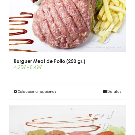
Burguer Meat de Pollo (250 gr.)
Rango
4,25
€
-
8,49
€
de
precios:
desde
Este
Seleccionar opciones
4,25€
Detalles
producto
hasta
tiene
8,49€
múltiples
variantes.
Las
opciones