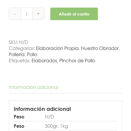
Añadir al carrito
Pinchos
de
Pollo
cantidad
SKU:
N/D
Categorías:
Elaboración Propia
,
Nuestro Obrador
,
Pollería
,
Pollo
Etiquetas:
Elaborados
,
Pinchos de Pollo
Información adicional
Información adicional
N/D
Peso
500gr, 1kg
Peso